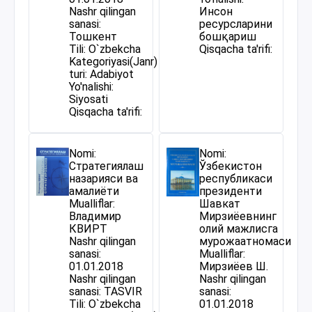
Nashr qilingan
Инсон
sanasi:
ресурсларини
Тошкент
бошқариш
Tili: O`zbekcha
Qisqacha ta'rifi:
Kategoriyasi(Janr)
turi: Adabiyot
Yo'nalishi:
Siyosati
Qisqacha ta'rifi:
Nomi:
Nomi:
Стратегиялаш
Ўзбекистон
назарияси ва
республикаси
амалиёти
президенти
Mualliflar:
Шавкат
Владимир
Мирзиёевнинг
КВИРТ
олий мажлисга
Nashr qilingan
мурожаатномаси
sanasi:
Mualliflar:
01.01.2018
Мирзиёев Ш.
Nashr qilingan
Nashr qilingan
sanasi: TASVIR
sanasi:
Tili: O`zbekcha
01.01.2018