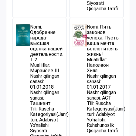
Siyosati
Qisqacha ta'rifi:
Nomi:
Nomi: Пять
Одобрение
законов
народа-
успеха. Пусть
высшая
ваша мечта
оценка нашей
воплотится в
деятельности.
жизнь!
Т 2
Mualliflar:
Mualliflar:
Наполеон
Мирзиёев Ш.
Хилл
Nashr qilingan
Nashr qilingan
sanasi:
sanasi:
01.01.2018
01.01.2017
Nashr qilingan
Nashr qilingan
sanasi:
sanasi: АСТ
Ташкент
Tili: Ruscha
Tili: Ruscha
Kategoriyasi(Janr)
Kategoriyasi(Janr)
turi: Adabiyot
turi: Adabiyot
Yo'nalishi:
Yo'nalishi:
Ruhshunoslik
Siyosati
Qisqacha ta'rifi: