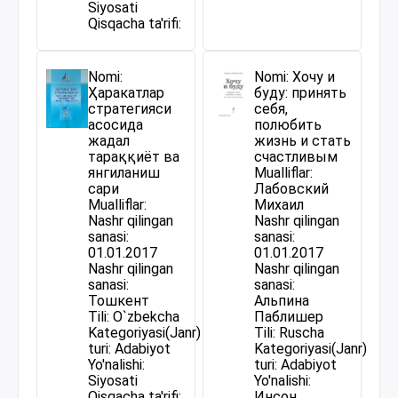
Siyosati
Qisqacha ta'rifi:
Nomi:
Nomi: Хочу и
Ҳаракатлар
буду: принять
стратегияси
себя,
асосида
полюбить
жадал
жизнь и стать
тараққиёт ва
счастливым
янгиланиш
Mualliflar:
сари
Лабовский
Mualliflar:
Михаил
Nashr qilingan
Nashr qilingan
sanasi:
sanasi:
01.01.2017
01.01.2017
Nashr qilingan
Nashr qilingan
sanasi:
sanasi:
Тошкент
Альпина
Tili: O`zbekcha
Паблишер
Kategoriyasi(Janr)
Tili: Ruscha
turi: Adabiyot
Kategoriyasi(Janr)
Yo'nalishi:
turi: Adabiyot
Siyosati
Yo'nalishi:
Qisqacha ta'rifi:
Инсон