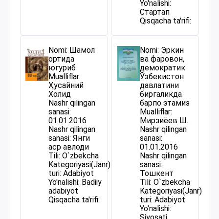
Yo'nalishi:
Стартап
Qisqacha ta'rifi:
Nomi: Шамол
Nomi: Эркин
ортида
ва фаровон,
югуриб
демократик
Mualliflar:
Ўзбекистон
Ҳусайний
давлатини
Холид
биргаликда
Nashr qilingan
барпо этамиз
sanasi:
Mualliflar:
01.01.2016
Мирзиёев Ш.
Nashr qilingan
Nashr qilingan
sanasi: Янги
sanasi:
аср авлоди
01.01.2016
Tili: O`zbekcha
Nashr qilingan
Kategoriyasi(Janr)
sanasi:
turi: Adabiyot
Тошкент
Yo'nalishi: Badiiy
Tili: O`zbekcha
adabiyot
Kategoriyasi(Janr)
Qisqacha ta'rifi:
turi: Adabiyot
Yo'nalishi:
Siyosati