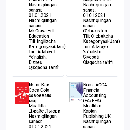
Nashr qilingan
Nashr qilingan
sanasi:
sanasi:
01.01.2021
01.01.2021
Nashr qilingan
Nashr qilingan
sanasi:
sanasi:
McGraw-Hill
O'zbekiston
Education
Tili: O`zbekcha
Tili: Ingilizcha
Kategoriyasi(Janr)
Kategoriyasi(Janr)
turi: Adabiyot
turi: Adabiyot
Yo'nalishi:
Yo'nalishi:
Siyosati
Biznes
Qisqacha ta'rifi:
Qisqacha ta'rifi:
Nomi: Как
Nomi: ACCA
Coca Cola
Financial
завоевала
Accounting
мир
(FA/FFA)
Mualliflar:
Mualliflar:
Джайс Льюри
Kaplan
Nashr qilingan
Publishing UK
sanasi:
Nashr qilingan
01.01.2021
sanasi: