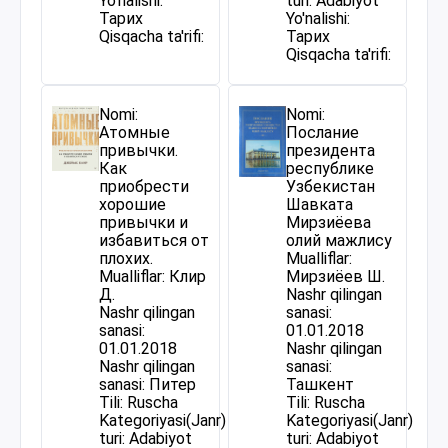
Yo'nalishi:
turi: Adabiyot
Тарих
Yo'nalishi:
Qisqacha ta'rifi:
Тарих
Qisqacha ta'rifi:
Nomi:
Nomi:
Атомные
Послание
привычки.
президента
Как
республике
приобрести
Узбекистан
хорошие
Шавката
привычки и
Мирзиёева
избавиться от
олий мажлису
плохих.
Mualliflar:
Mualliflar: Клир
Мирзиёев Ш.
Д.
Nashr qilingan
Nashr qilingan
sanasi:
sanasi:
01.01.2018
01.01.2018
Nashr qilingan
Nashr qilingan
sanasi:
sanasi: Питер
Ташкент
Tili: Ruscha
Tili: Ruscha
Kategoriyasi(Janr)
Kategoriyasi(Janr)
turi: Adabiyot
turi: Adabiyot