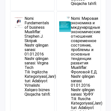
Qisqacha ta'rifi:
Nomi:
Nomi: Мировая
Fundamentals
экономика и
of business
мждународные
Mualliflar:
экономические
Stephen J.
отношения:
Skripak
современное
Nashr qilingan
состояние,
sanasi:
проблемы и
01.01.2016
основные
Nashr qilingan
тенденции
sanasi: Virgina
развития
Tech
Mualliflar:
Tili: Ingilizcha
Фроловой Е.Д.
Kategoriyasi(Janr)
Nashr qilingan
turi: Adabiyot
sanasi:
Yo'nalishi:
01.01.2016
Xalqaro biznes
Nashr qilingan
Qisqacha ta'rifi:
sanasi: УрФУ
Tili: Ruscha
Kategoriyasi(Janr)
turi: Adabiyot