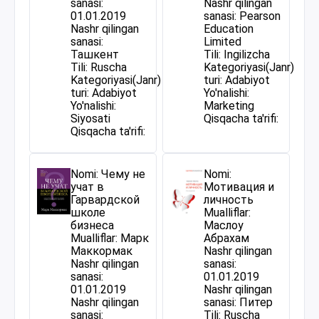
sanasi:
Nashr qilingan
01.01.2019
sanasi: Pearson
Nashr qilingan
Education
sanasi:
Limited
Ташкент
Tili: Ingilizcha
Tili: Ruscha
Kategoriyasi(Janr)
Kategoriyasi(Janr)
turi: Adabiyot
turi: Adabiyot
Yo'nalishi:
Yo'nalishi:
Marketing
Siyosati
Qisqacha ta'rifi:
Qisqacha ta'rifi:
Nomi: Чему не
Nomi:
учат в
Мотивация и
Гарвардской
личность
школе
Mualliflar:
бизнеса
Маслоу
Mualliflar: Марк
Абрахам
Маккормак
Nashr qilingan
Nashr qilingan
sanasi:
sanasi:
01.01.2019
01.01.2019
Nashr qilingan
Nashr qilingan
sanasi: Питер
sanasi:
Tili: Ruscha