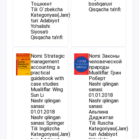
Тошкент
boshqaruvi
Tili: O`zbekcha
Qisqacha ta'rifi:
Kategoriyasi(Janr)
turi: Adabiyot
Yo'nalishi:
Siyosati
Qisqacha ta'rifi:
Nomi: Strategic
Nomi: Законы
management
человеческой
accounting: a
природы
practical
Mualliflar: Грин
guidebook with
Роберт
case studies
Nashr qilingan
Mualliflar: Wing
sanasi:
Sun Li
01.01.2018
Nashr qilingan
Nashr qilingan
sanasi:
sanasi:
01.01.2018
Альпина
Nashr qilingan
Диджитал
sanasi: Springer
Tili: Ruscha
Tili: Ingilizcha
Kategoriyasi(Janr)
Kategoriyasi(Janr)
turi: Adabiyot