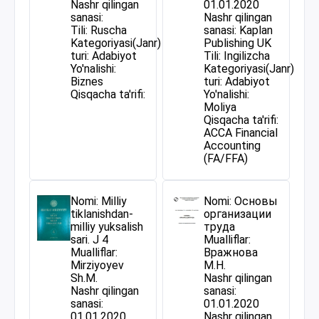
Nashr qilingan
01.01.2020
sanasi:
Nashr qilingan
Tili: Ruscha
sanasi: Kaplan
Kategoriyasi(Janr)
Publishing UK
turi: Adabiyot
Tili: Ingilizcha
Yo'nalishi:
Kategoriyasi(Janr)
Biznes
turi: Adabiyot
Qisqacha ta'rifi:
Yo'nalishi:
Moliya
Qisqacha ta'rifi:
ACCA Financial
Accounting
(FA/FFA)
Nomi: Milliy
Nomi: Основы
tiklanishdan-
организации
milliy yuksalish
труда
sari. J 4
Mualliflar:
Mualliflar:
Вражнова
Mirziyoyev
М.Н.
Sh.M.
Nashr qilingan
Nashr qilingan
sanasi:
sanasi:
01.01.2020
01.01.2020
Nashr qilingan