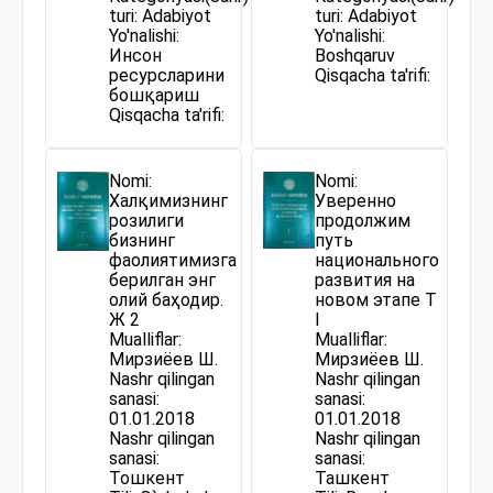
turi: Adabiyot
turi: Adabiyot
Yo'nalishi:
Yo'nalishi:
Инсон
Boshqaruv
ресурсларини
Qisqacha ta'rifi:
бошқариш
Qisqacha ta'rifi:
Nomi:
Nomi:
Халқимизнинг
Уверенно
розилиги
продолжим
бизнинг
путь
фаолиятимизга
национального
берилган энг
развития на
олий баҳодир.
новом этапе Т
Ж 2
I
Mualliflar:
Mualliflar:
Мирзиёев Ш.
Мирзиёев Ш.
Nashr qilingan
Nashr qilingan
sanasi:
sanasi:
01.01.2018
01.01.2018
Nashr qilingan
Nashr qilingan
sanasi:
sanasi:
Тошкент
Ташкент