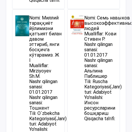
Qisqacha ta'rifi:
Nomi: Миллий
Nomi: Семь навыков
тараққиёт
высокоэффективны
йўлимизни
людей
қатъият билан
Mualliflar: Кови
давом
Стивен Р.
эттириб, янги
Nashr qilingan
босқичга
sanasi:
кўтарамиз. Ж
01.01.2017
I
Nashr qilingan
Mualliflar:
sanasi:
Mirziyoyev
Альпина
Sh.M.
Паблишер
Nashr qilingan
Tili: Ruscha
sanasi:
Kategoriyasi(Janr)
01.01.2017
turi: Adabiyot
Nashr qilingan
Yo'nalishi:
sanasi:
Инсон
Тошкент
ресурсларини
Tili: O`zbekcha
бошқариш
Kategoriyasi(Janr)
Qisqacha ta'rifi:
turi: Adabiyot
Yo'nalishi: