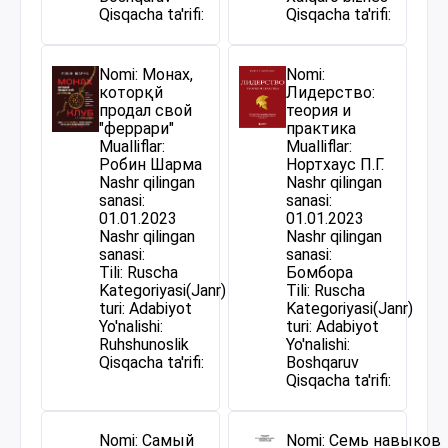
Qisqacha ta'rifi:
Qisqacha ta'rifi:
Nomi: Монах,
Nomi:
которқй
Лидерство:
продал свой
теория и
"феррари"
практика
Mualliflar:
Mualliflar:
Робин Шарма
Нортхаус П.Г.
Nashr qilingan
Nashr qilingan
sanasi:
sanasi:
01.01.2023
01.01.2023
Nashr qilingan
Nashr qilingan
sanasi:
sanasi:
Tili: Ruscha
Бомбора
Kategoriyasi(Janr)
Tili: Ruscha
turi: Adabiyot
Kategoriyasi(Janr)
Yo'nalishi:
turi: Adabiyot
Ruhshunoslik
Yo'nalishi:
Qisqacha ta'rifi:
Boshqaruv
Qisqacha ta'rifi:
Nomi: Самый
Nomi: Семь навыков