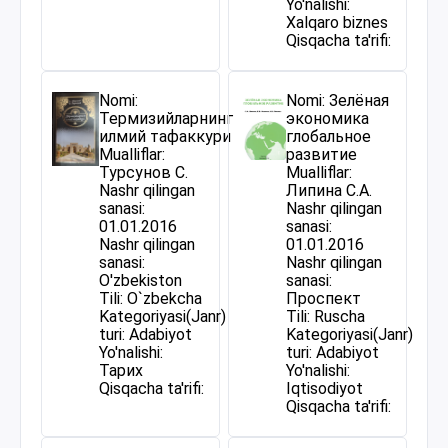
Yo'nalishi:
Xalqaro biznes
Qisqacha ta'rifi:
Nomi:
Nomi: Зелёная
Термизийларнинг
экономика
илмий тафаккури
глобальное
Mualliflar:
развитие
Турсунов С.
Mualliflar:
Nashr qilingan
Липина С.А.
sanasi:
Nashr qilingan
01.01.2016
sanasi:
Nashr qilingan
01.01.2016
sanasi:
Nashr qilingan
O'zbekiston
sanasi:
Tili: O`zbekcha
Проспект
Kategoriyasi(Janr)
Tili: Ruscha
turi: Adabiyot
Kategoriyasi(Janr)
Yo'nalishi:
turi: Adabiyot
Тарих
Yo'nalishi:
Qisqacha ta'rifi:
Iqtisodiyot
Qisqacha ta'rifi: