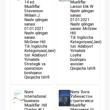
14 ed.
Mualliflar:
Mualliflar:
Larson Erik W.
Stevenson
Nashr qilingan
William J.
sanasi:
Nashr qilingan
01.01.2021
sanasi:
Nashr qilingan
01.01.2021
sanasi: McGraw
Nashr qilingan
Hill
sanasi:
Tili: Ingilizcha
McGraw-Hill
Kategoriyasi(Janr)
Tili: Ingilizcha
turi: Adabiyot
Kategoriyasi(Janr)
Yo'nalishi:
turi: Adabiyot
Loyiha
Yo'nalishi:
boshqaru
Strategik va
asoslari
operatsion
Qisqacha ta'rifi:
boshqaruv
Qisqacha ta'rifi:
Nomi:
Nomi: Янги
International
Ўзбекистон
business
стратегияси
Mualliflar: Hill
Mualliflar:
Charles W. L.
Мирзиёев Ш.