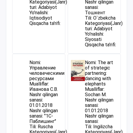
Kategoriyasi(Janr)
Nashr qilingan
turi: Adabiyot
sanasi:
Yo'nalishi:
Тошкент
Iqtisodiyot
Tili: O`zbekcha
Qisqacha ta'rifi:
Kategoriyasi(Janr)
turi: Adabiyot
Yo'nalishi:
Siyosati
Qisqacha ta'rifi:
Nomi:
Nomi: The art
Управление
of strategic
человеческими
partnering:
ресурсами
dancing with
Mualliflar:
elephants
Иванова С.В.
Mualliflar:
Nashr qilingan
Sochan M.
sanasi:
Nashr qilingan
01.01.2018
sanasi:
Nashr qilingan
01.01.2018
sanasi: "1С-
Nashr qilingan
Паблишинг"
sanasi:
Tili: Ruscha
Tili: Ingilizcha
Kategoriyasi(Janr)
Kategoriyasi(Janr)