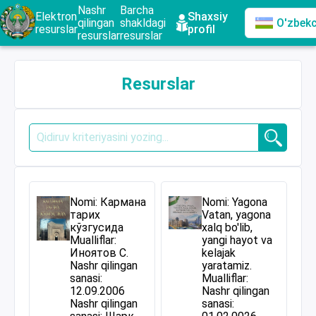
Nashr
Barcha
Elektron
Shaxsiy
qilingan
shakldagi
O'zbek
resurslar
profil
resurslar
resurslar
Resurslar
Nomi: Кармана
Nomi: Yagona
тарих
Vatan, yagona
кўзгусида
xalq bo'lib,
Mualliflar:
yangi hayot va
Иноятов С.
kelajak
Nashr qilingan
yaratamiz.
sanasi:
Mualliflar:
12.09.2006
Nashr qilingan
Nashr qilingan
sanasi: