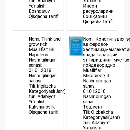
turi: Adabiyot
Yo'nalishi:
Yo'nalishi:
Инсон
Boshqaruv
ресурсларини
Qisqacha ta'rifi:
бошқариш
Qisqacha ta'rifi:
Nomi: Think and
Nomi: Конституция-э
grow rich
ва фаровон
Mualliflar: Hill
ҳаётимиз,мамлакати
Napoleon
янада тараққий
Nashr qilingan
эттиришнинг мустаҳ
sanasi:
пойдеворидир
01.01.2018
Mualliflar:
Nashr qilingan
Мирзиёев Ш.
sanasi:
Nashr qilingan
Tili: Ingilizcha
sanasi:
Kategoriyasi(Janr)
01.01.2018
turi: Adabiyot
Nashr qilingan
Yo'nalishi:
sanasi:
Ruhshunoslik
Тошкент
Qisqacha ta'rifi:
Tili: O`zbekcha
Kategoriyasi(Janr)
turi: Adabiyot
Yo'nalishi: