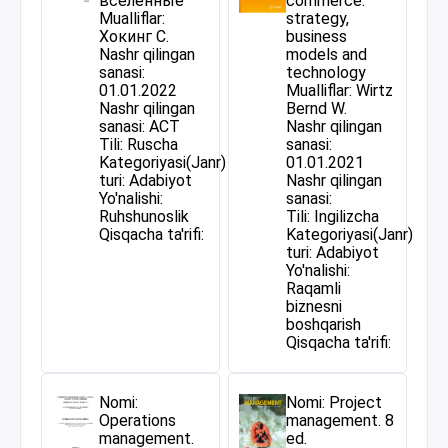
вселенные
commerce:
Mualliflar:
strategy,
Хокинг С.
business
Nashr qilingan
models and
sanasi:
technology
01.01.2022
Mualliflar: Wirtz
Nashr qilingan
Bernd W.
sanasi: АСТ
Nashr qilingan
Tili: Ruscha
sanasi:
Kategoriyasi(Janr)
01.01.2021
turi: Adabiyot
Nashr qilingan
Yo'nalishi:
sanasi:
Ruhshunoslik
Tili: Ingilizcha
Qisqacha ta'rifi:
Kategoriyasi(Janr)
turi: Adabiyot
Yo'nalishi:
Raqamli
biznesni
boshqarish
Qisqacha ta'rifi:
Nomi:
Nomi: Project
Operations
management. 8
management.
ed.