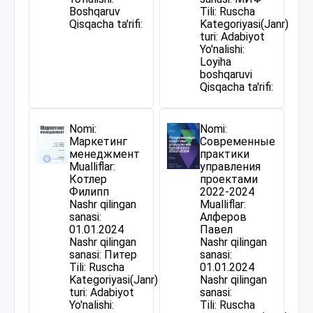
Boshqaruv
Tili: Ruscha
Qisqacha ta'rifi:
Kategoriyasi(Janr)
turi: Adabiyot
Yo'nalishi:
Loyiha
boshqaruvi
Qisqacha ta'rifi:
Nomi:
Nomi:
Маркетинг
Современные
менеджмент
практики
Mualliflar:
управления
Котлер
проектами
Филипп
2022-2024
Nashr qilingan
Mualliflar:
sanasi:
Алферов
01.01.2024
Павел
Nashr qilingan
Nashr qilingan
sanasi: Питер
sanasi:
Tili: Ruscha
01.01.2024
Kategoriyasi(Janr)
Nashr qilingan
turi: Adabiyot
sanasi:
Yo'nalishi:
Tili: Ruscha