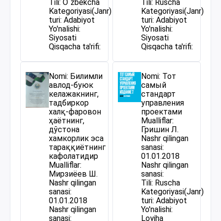
Tili: O`zbekcha
Tili: Ruscha
Kategoriyasi(Janr)
Kategoriyasi(Janr)
turi: Adabiyot
turi: Adabiyot
Yo'nalishi:
Yo'nalishi:
Siyosati
Siyosati
Qisqacha ta'rifi:
Qisqacha ta'rifi:
Nomi: Билимли
Nomi: Тот
авлод-буюк
самый
келажакнинг,
стандарт
тадбиркор
управления
халқ-фаровон
проектами
ҳаётнинг,
Mualliflar:
дўстона
Гришин Л.
хамкорлик эса
Nashr qilingan
тараққиётнинг
sanasi:
кафолатидир
01.01.2018
Mualliflar:
Nashr qilingan
Мирзиёев Ш.
sanasi:
Nashr qilingan
Tili: Ruscha
sanasi:
Kategoriyasi(Janr)
01.01.2018
turi: Adabiyot
Nashr qilingan
Yo'nalishi:
sanasi:
Loyiha