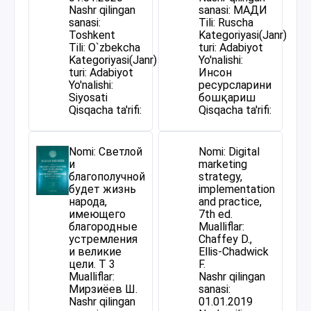
Nashr qilingan
sanasi: МАДИ
sanasi:
Tili: Ruscha
Toshkent
Kategoriyasi(Janr)
Tili: O`zbekcha
turi: Adabiyot
Kategoriyasi(Janr)
Yo'nalishi:
turi: Adabiyot
Инсон
Yo'nalishi:
ресурсларини
Siyosati
бошқариш
Qisqacha ta'rifi:
Qisqacha ta'rifi:
Nomi: Светлой
Nomi: Digital
и
marketing
благополучной
strategy,
будет жизнь
implementation
народа,
and practice,
имеющего
7th ed.
благородные
Mualliflar:
устремления
Chaffey D.,
и великие
Ellis-Chadwick
цели. Т 3
F.
Mualliflar:
Nashr qilingan
Мирзиёев Ш.
sanasi:
Nashr qilingan
01.01.2019