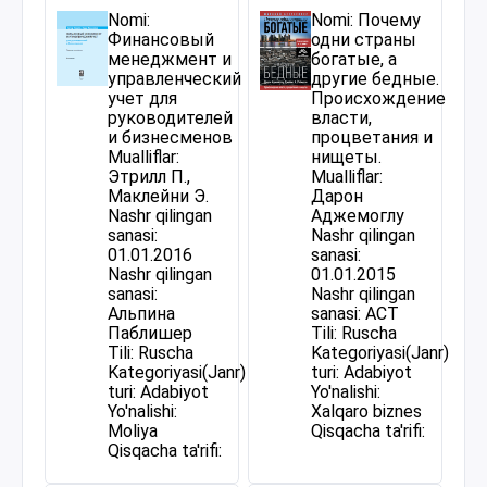
Nomi:
Nomi: Почему
Финансовый
одни страны
менеджмент и
богатые, а
управленческий
другие бедные.
учет для
Происхождение
руководителей
власти,
и бизнесменов
процветания и
Mualliflar:
нищеты.
Этрилл П.,
Mualliflar:
Маклейни Э.
Дарон
Nashr qilingan
Аджемоглу
sanasi:
Nashr qilingan
01.01.2016
sanasi:
Nashr qilingan
01.01.2015
sanasi:
Nashr qilingan
Альпина
sanasi: АСТ
Паблишер
Tili: Ruscha
Tili: Ruscha
Kategoriyasi(Janr)
Kategoriyasi(Janr)
turi: Adabiyot
turi: Adabiyot
Yo'nalishi:
Yo'nalishi:
Xalqaro biznes
Moliya
Qisqacha ta'rifi:
Qisqacha ta'rifi: