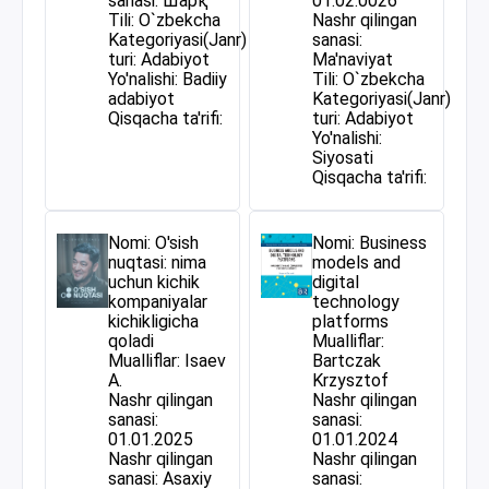
sanasi: Шарқ
01.02.0026
Tili: O`zbekcha
Nashr qilingan
Kategoriyasi(Janr)
sanasi:
turi: Adabiyot
Ma'naviyat
Yo'nalishi: Badiiy
Tili: O`zbekcha
adabiyot
Kategoriyasi(Janr)
Qisqacha ta'rifi:
turi: Adabiyot
Yo'nalishi:
Siyosati
Qisqacha ta'rifi:
Nomi: O'sish
Nomi: Business
nuqtasi: nima
models and
uchun kichik
digital
kompaniyalar
technology
kichikligicha
platforms
qoladi
Mualliflar:
Mualliflar: Isaev
Bartczak
A.
Krzysztof
Nashr qilingan
Nashr qilingan
sanasi:
sanasi:
01.01.2025
01.01.2024
Nashr qilingan
Nashr qilingan
sanasi: Asaxiy
sanasi: