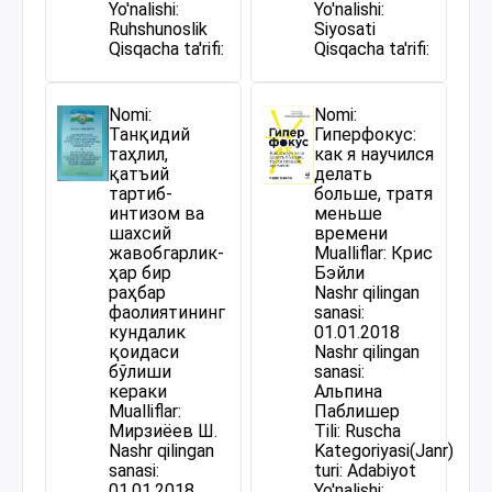
Yo'nalishi:
Yo'nalishi:
Ruhshunoslik
Siyosati
Qisqacha ta'rifi:
Qisqacha ta'rifi:
Nomi:
Nomi:
Танқидий
Гиперфокус:
таҳлил,
как я научился
қатъий
делать
тартиб-
больше, тратя
интизом ва
меньше
шахсий
времени
жавобгарлик-
Mualliflar: Крис
ҳар бир
Бэйли
раҳбар
Nashr qilingan
фаолиятининг
sanasi:
кундалик
01.01.2018
қоидаси
Nashr qilingan
бўлиши
sanasi:
кераки
Альпина
Mualliflar:
Паблишер
Мирзиёев Ш.
Tili: Ruscha
Nashr qilingan
Kategoriyasi(Janr)
sanasi:
turi: Adabiyot
01.01.2018
Yo'nalishi: