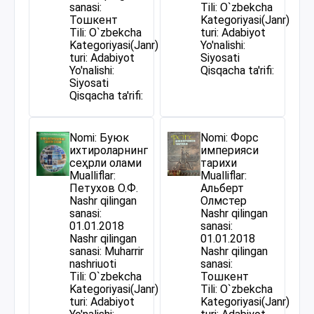
sanasi:
Tili: O`zbekcha
Тошкент
Kategoriyasi(Janr)
Tili: O`zbekcha
turi: Adabiyot
Kategoriyasi(Janr)
Yo'nalishi:
turi: Adabiyot
Siyosati
Yo'nalishi:
Qisqacha ta'rifi:
Siyosati
Qisqacha ta'rifi:
Nomi: Буюк
Nomi: Форс
ихтироларнинг
империяси
сеҳрли олами
тарихи
Mualliflar:
Mualliflar:
Петухов О.Ф.
Альберт
Nashr qilingan
Олмстер
sanasi:
Nashr qilingan
01.01.2018
sanasi:
Nashr qilingan
01.01.2018
sanasi: Muharrir
Nashr qilingan
nashriuoti
sanasi:
Tili: O`zbekcha
Тошкент
Kategoriyasi(Janr)
Tili: O`zbekcha
turi: Adabiyot
Kategoriyasi(Janr)