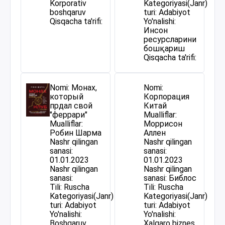
Korporativ
Kategoriyasi(Janr)
boshqaruv
turi: Adabiyot
Qisqacha ta'rifi:
Yo'nalishi:
Инсон
ресурсларини
бошқариш
Qisqacha ta'rifi:
Nomi: Монах,
Nomi:
который
Корпорация
прдал свой
Китай
"феррари"
Mualliflar:
Mualliflar:
Моррисон
Робин Шарма
Аллен
Nashr qilingan
Nashr qilingan
sanasi:
sanasi:
01.01.2023
01.01.2023
Nashr qilingan
Nashr qilingan
sanasi:
sanasi: Библос
Tili: Ruscha
Tili: Ruscha
Kategoriyasi(Janr)
Kategoriyasi(Janr)
turi: Adabiyot
turi: Adabiyot
Yo'nalishi:
Yo'nalishi:
Boshqaruv
Xalqaro biznes