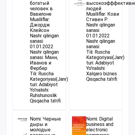
богатый
высокоэфффективн
человек в
людей
Вавилоне
Mualliflar: Кови
Mualliflar:
Стивен Р.
Джордж
Nashr qilingan
Клейсон
sanasi:
Nashr qilingan
01.01.2022
sanasi:
Nashr qilingan
01.01.2022
sanasi:
Nashr qilingan
Tili: Ruscha
sanasi: Манн,
Kategoriyasi(Janr)
Иванов и
turi: Adabiyot
Фербер
Yo'nalishi:
Tili: Ruscha
Xalqaro biznes
Kategoriyasi(Janr)
Qisqacha ta'rifi:
turi: Adabiyot
Yo'nalishi:
Ruhshunoslik
Qisqacha ta'rifi:
Nomi: Черные
Nomi: Digital
дыры и
business and
молодые
electronic