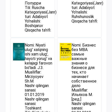
Попурри
Kategoriyasi(Janr)
Tili: Ruscha
turi: Adabiyot
Kategoriyasi(Janr)
Yo'nalishi:
turi: Adabiyot
Ruhshunoslik
Yo'nalishi:
Qisqacha ta'rifi:
Boshqaruv
Qisqacha ta'rifi:
Nomi: Niyati
Nomi: Бизнес
ulug' xalqning
без МВА:
ishi xam ulug',
самые
hayoti yorug' va
важные
kelajagi farovon
знания о
bo'ladi. J.3.
бизнесе для
Mualliflar:
тех, кто
Mirziyoyev
начинает
Sh.M.
собственное
Nashr qilingan
дело
sanasi:
Mualliflar:
01.01.2019
Ильяхов М.
Nashr qilingan
[ред.]
sanasi:
Nashr qilingan
Toshkent
sanasi: