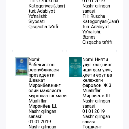
Tili: O`zbekcha
01.01.2019
Kategoriyasi(Janr)
Nashr qilingan
turi: Adabiyot
sanasi:
Yo'nalishi:
Tili: Ruscha
Siyosati
Kategoriyasi(Janr)
Qisqacha ta'rifi:
turi: Adabiyot
Yo'nalishi:
Biznes
Qisqacha ta'rifi:
Nomi:
Nomi: Нияти
Ўзбекистон
улуғ халқнинг
республикаси
иши ҳам улуғ,
президенти
ҳаёти ёруг ва
Шавкат
келажаги
Мирзиёевнинг
фаровон. Ж 3
олий мажлисга
Mualliflar:
мурожаатномаси
Мирзиёев Ш.
Mualliflar:
Nashr qilingan
Мирзиёев Ш.
sanasi:
Nashr qilingan
01.01.2019
sanasi:
Nashr qilingan
01.01.2019
sanasi:
Nashr qilingan
Тошкент