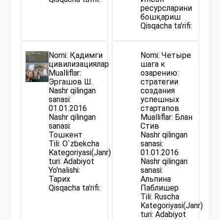
ресурсларини
бошқариш
Qisqacha ta'rifi:
Nomi: Қадимги
Nomi: Четыре
цивилизациялар
шага к
Mualliflar:
озарению:
Эргашов Ш.
стратегии
Nashr qilingan
создания
sanasi:
успешных
01.01.2016
стартапов
Nashr qilingan
Mualliflar: Блан
sanasi:
Стив
Тошкент
Nashr qilingan
Tili: O`zbekcha
sanasi:
Kategoriyasi(Janr)
01.01.2016
turi: Adabiyot
Nashr qilingan
Yo'nalishi:
sanasi:
Тарих
Альпина
Qisqacha ta'rifi:
Паблишер
Tili: Ruscha
Kategoriyasi(Janr)
turi: Adabiyot